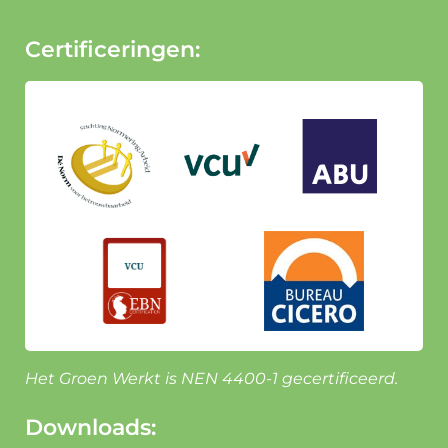
Certificeringen:
Het Groen Werkt is NEN 4400-1 gecertificeerd.
Downloads: