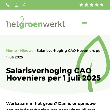





Home
-
Nieuws
-
Salarisverhoging CAO Hoveniers per
1 juli 2025
Salarisverhoging CAO
Hoveniers per 1 juli 2025
Werkzaam in het groen? Dan is er opnieuw