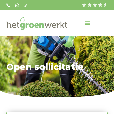





Open sollicitatie