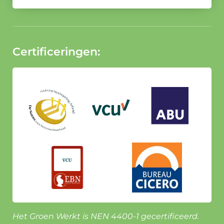
Certificeringen:
Het Groen Werkt is NEN 4400-1 gecertificeerd.