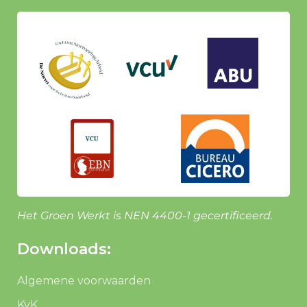
Het Groen Werkt is NEN 4400-1 gecertificeerd.
Downloads:
Algemene voorwaarden
KvK