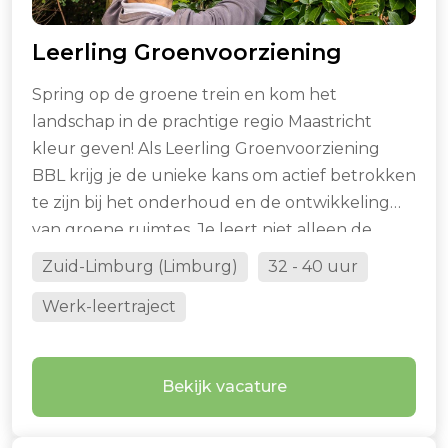
Leerling Groenvoorziening
Spring op de groene trein en kom het
landschap in de prachtige regio Maastricht
kleur geven! Als Leerling Groenvoorziening
BBL krijg je de unieke kans om actief betrokken
te zijn bij het onderhoud en de ontwikkeling
van groene ruimtes. Je leert niet alleen de
basisprincipes van groenonderhoud, maar ook
Zuid-Limburg (Limburg)
32 - 40 uur
hoe je bijdraagt aan een duurzamere
Werk-leertraject
omgeving. Jouw inzet draagt direct bij aan het
welzijn van de natuur en de leefbaarheid van
onze gemeenschap. Dit is jouw kans om van je
Bekijk vacature
passie je ber