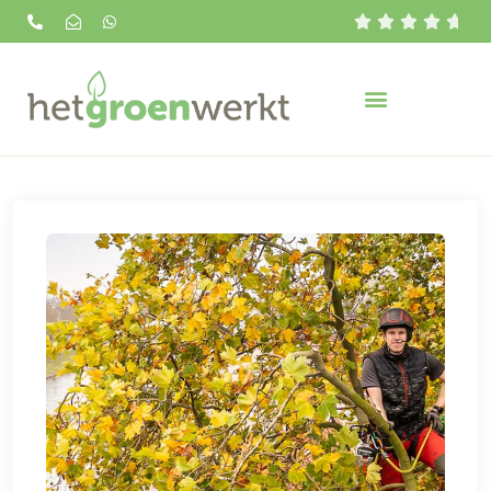




