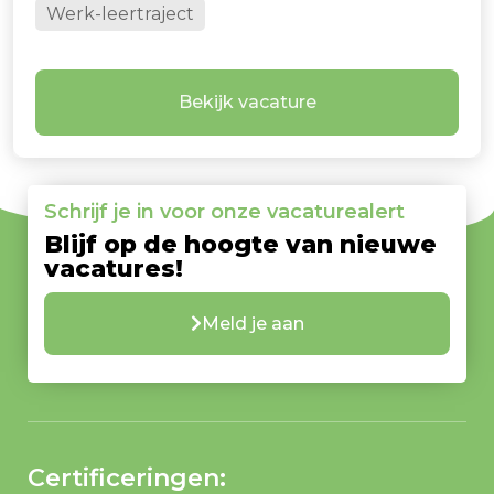
Werk-leertraject
te doen en samen met een team van ervaren
collega's aan mooie projecten te werken. Klinkt
dit als iets voor jou? Lees dan snel verder!
Bekijk vacature
Schrijf je in voor onze vacaturealert
Blijf op de hoogte van nieuwe
vacatures!
Meld je aan
Certificeringen: