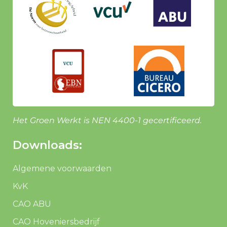
Het Groen Werkt is NEN 4400-1 gecertificeerd.
Downloads:
Algemene voorwaarden
KvK
CAO ABU
CAO Hoveniersbedrijf