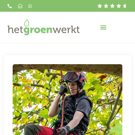




