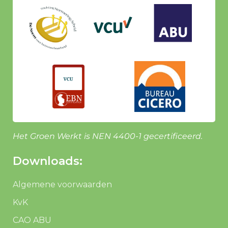
Het Groen Werkt is NEN 4400-1 gecertificeerd.
Downloads:
Algemene voorwaarden
KvK
CAO ABU