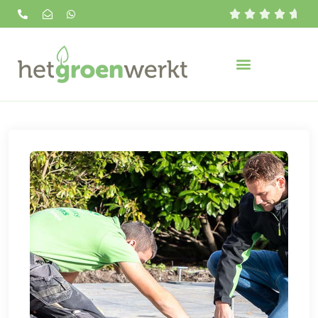




