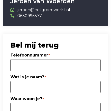
Jeroen van Woerden
jeroen@hetgroenwerkt.nl
0630995577
Bel mij terug
Telefoonnummer
*
Wat is je naam?
*
Waar woon je?
*