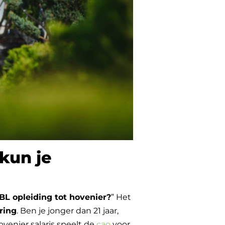
kun je
BL opleiding tot hovenier?
” Het
ring
. Ben je jonger dan 21 jaar,
ovenier salaris speelt de
cao
voor