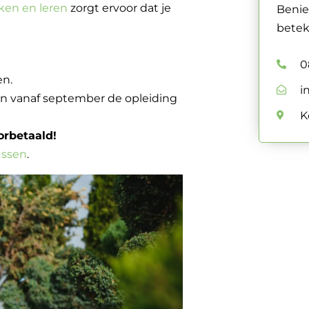
ken en leren
zorgt ervoor dat je
Benie
betek
0
en.
i
 en vanaf september de opleiding
K
orbetaald!
ussen
.