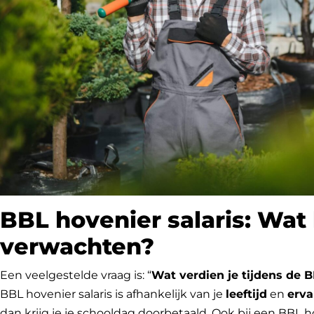
BBL hovenier salaris: Wat 
verwachten?
Een veelgestelde vraag is: “
Wat verdien je tijdens de B
BBL hovenier salaris is afhankelijk van je
leeftijd
en
erva
dan krijg je je schooldag doorbetaald. Ook bij een BBL h