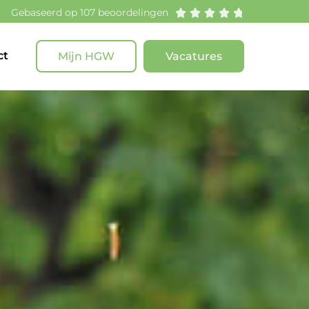
Gebaseerd op 107 beoordelingen





ct
Mijn HGW
Vacatures