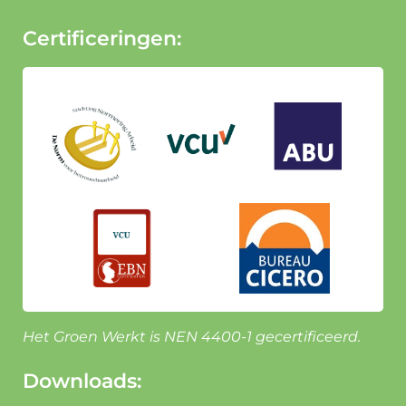
Certificeringen:
Het Groen Werkt is NEN 4400-1 gecertificeerd.
Downloads: