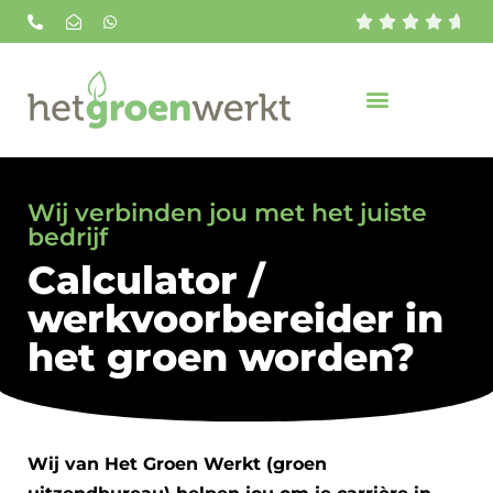





Wij verbinden jou met het juiste
bedrijf
Calculator /
werkvoorbereider in
het groen worden?
Wij van Het Groen Werkt (groen