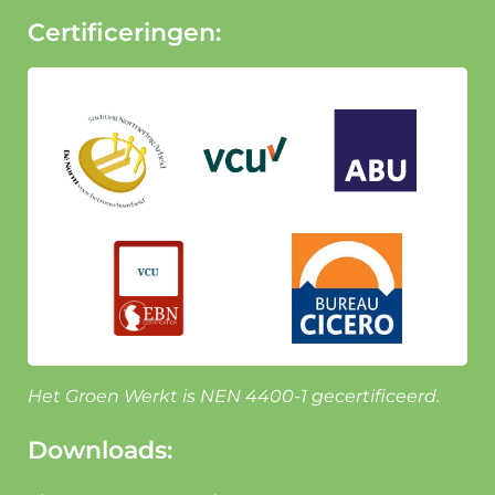
Certificeringen:
Het Groen Werkt is NEN 4400-1 gecertificeerd.
Downloads: