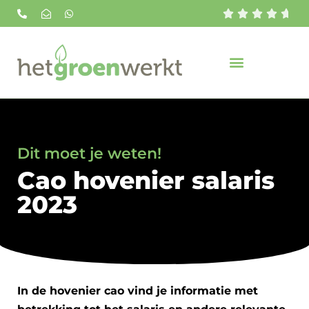





Dit moet je weten!
Cao hovenier salaris
2023
In de hovenier cao vind je informatie met