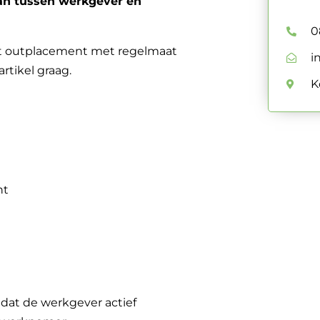
aan tussen werkgever en
0
ndt outplacement met regelmaat
i
rtikel graag.
K
nt
 dat de werkgever actief