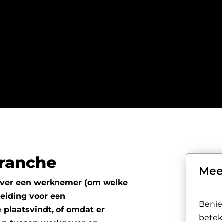
ranche
Mee
ever een werknemer (om welke
leiding voor een
Benie
 plaatsvindt, of omdat er
betek