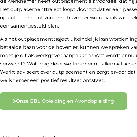
de werknemer heeft outplacement als voordeel dat hij s
Het outplacementtraject loopt door totdat er een pass
op outplacement voor een hovenier wordt vaak vastgel
een samengesteld plan.
Als het outplacementtraject uiteindelijk kan worden i
betaalde baan voor de hovenier, kunnen we spreken van 
moet je dit als werkgever aanpakken? Wat wordt er nu 
verwacht? Wat mag deze werknemer nu allemaal accep
Werkt adviseert over outplacement en zorgt ervoor dat
werknemer een positief resultaat ontstaat.
Onze BBL Opleiding en Avondopleiding