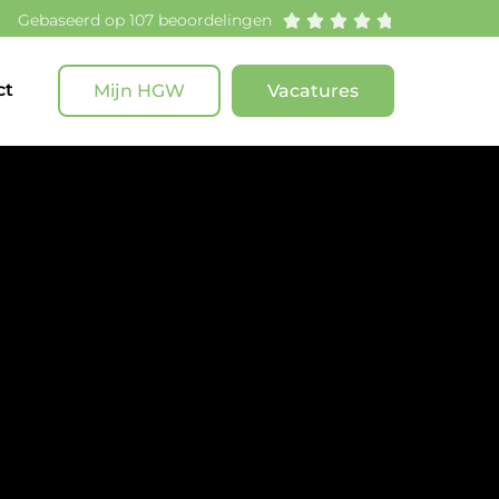
Gebaseerd op 107 beoordelingen





ct
Mijn HGW
Vacatures