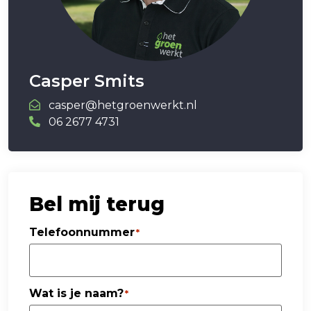
Casper Smits
casper@hetgroenwerkt.nl
06 2677 4731
Bel mij terug
Telefoonnummer
*
Wat is je naam?
*