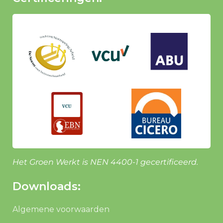
Het Groen Werkt is NEN 4400-1 gecertificeerd.
Downloads:
Algemene voorwaarden