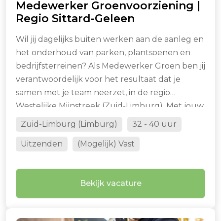
Medewerker Groenvoorziening |
Regio Sittard-Geleen
Wil jij dagelijks buiten werken aan de aanleg en
het onderhoud van parken, plantsoenen en
bedrijfsterreinen? Als Medewerker Groen ben jij
verantwoordelijk voor het resultaat dat je
samen met je team neerzet, in de regio
Westelijke Mijnstreek (Zuid-Limburg). Met jouw
vakkennis en inzet zorg je voor een nette en
Zuid-Limburg (Limburg)
32 - 40 uur
verzorgde buitenruimte. Lees snel verder voor
Uitzenden
(Mogelijk) Vast
de details.
Bekijk vacature