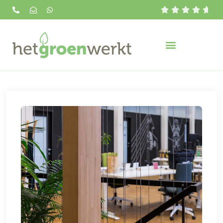




