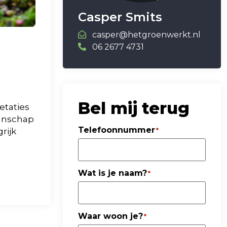
Casper Smits
casper@hetgroenwerkt.nl
06 2677 4731
Bel mij terug
etaties
manschap
Telefoonnummer
rijk
*
Wat is je naam?
*
Waar woon je?
*