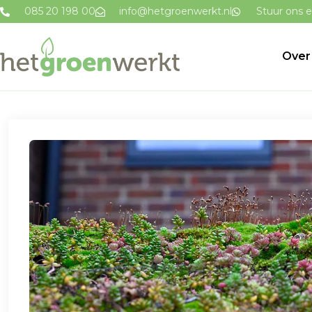
085 20 198 00
info@hetgroenwerkt.nl
Stuur ons e
Over