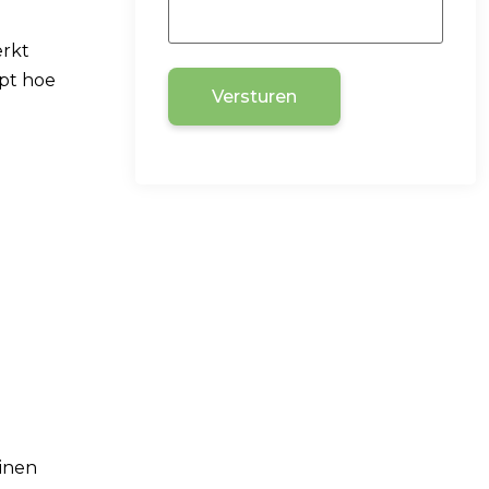
erkt
jpt hoe
Versturen
einen