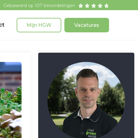
Gebaseerd op 107 beoordelingen





ct
Mijn HGW
Vacatures