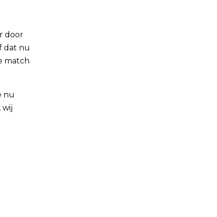
or door
f dat nu
te match
e nu
 wij