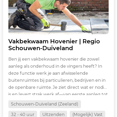
Vakbekwaam Hovenier | Regio
Schouwen-Duiveland
Ben jij een vakbekwaam hovenier die zowel
aanleg als onderhoud in de vingers heeft? In
deze functie werk je aan afwisselende
buitenruimtes bij particulieren, bedrijven en in
de openbare ruimte. Je ziet direct wat er nodig
is en levert strak werk af—van eerste aanleg tot
het netjes houden van het groen.
Schouwen-Duiveland (Zeeland)
32 - 40 uur
Uitzenden
(Mogelijk) Vast