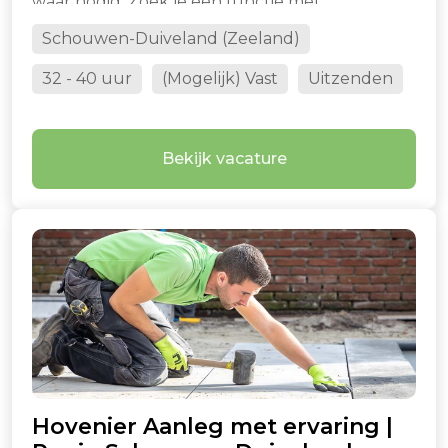
waar nodig. Zoek je een functie met
verantwoordelijkheid en afwisseling? Lees dan
Schouwen-Duiveland (Zeeland)
verder!
32 - 40 uur
(Mogelijk) Vast
Uitzenden
Bekijk vacature
Hovenier Aanleg met ervaring |