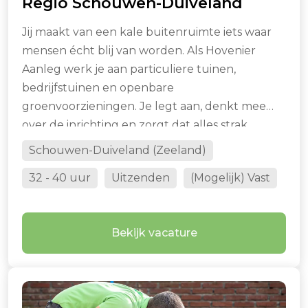
Regio Schouwen-Duiveland
Jij maakt van een kale buitenruimte iets waar
mensen écht blij van worden. Als Hovenier
Aanleg werk je aan particuliere tuinen,
bedrijfstuinen en openbare
groenvoorzieningen. Je legt aan, denkt mee
over de inrichting en zorgt dat alles strak,
logisch en netjes wordt opgeleverd. Jij ziet
Schouwen-Duiveland (Zeeland)
details die anderen missen.
32 - 40 uur
Uitzenden
(Mogelijk) Vast
Bekijk vacature