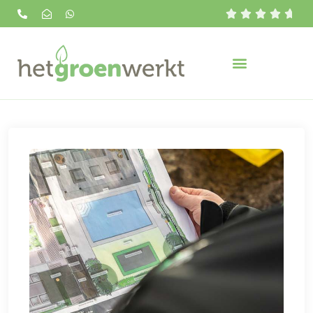




