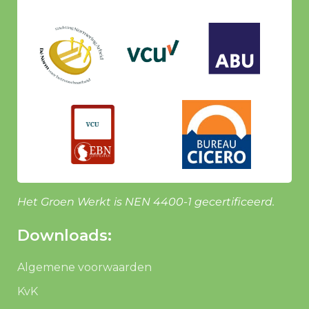
Het Groen Werkt is NEN 4400-1 gecertificeerd.
Downloads:
Algemene voorwaarden
KvK