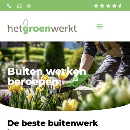





Buiten werken
beroepen
De beste buitenwerk