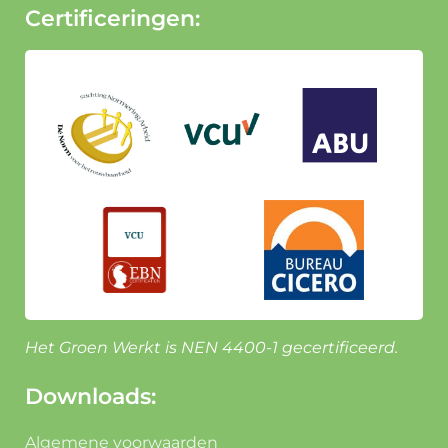
Certificeringen:
Het Groen Werkt is NEN 4400-1 gecertificeerd.
Downloads:
Algemene voorwaarden